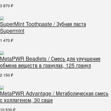
3 870
₽
SuperMint Toothpaste / Зубная паста
Supermint
1 470
₽
MetaPWR Beadlets / Смесь для улучшения
обмена веществ в гранулах, 125 гранул
2 150
₽
MetaPWR Advantage / Метаболическая смесь
с коллагеном, 30 саше
10 530
₽