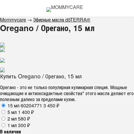
Mommycare
→
Эфирные масла dōTERRA®
Oregano / Орегано, 15 мл
Купить Oregano / Орегано, 15 мл
Орегано - это не только популярная кулинарная специя. Мощные
очищающие и антиоксидантные свойства* этого масла делают его
полезным далеко за пределами кухни.
15 мл
60204771
3 450
₽
5 мл
1 400
₽
2 мл
580
₽
1 мл
300
₽
В наличии