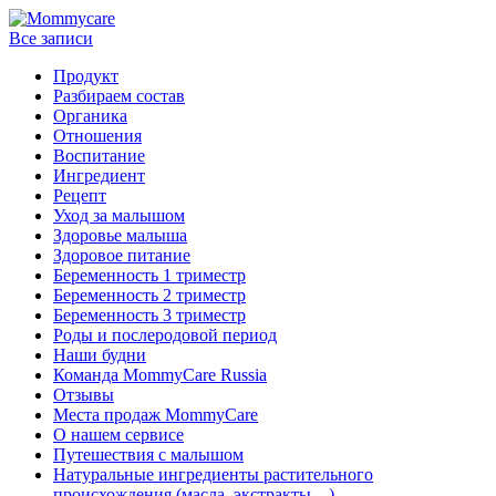
Все записи
Продукт
Разбираем состав
Органика
Отношения
Воспитание
Ингредиент
Рецепт
Уход за малышом
Здоровье малыша
Здоровое питание
Беременность 1 триместр
Беременность 2 триместр
Беременность 3 триместр
Роды и послеродовой период
Наши будни
Команда MommyCare Russia
Отзывы
Места продаж MommyCare
О нашем сервисе
Путешествия с малышом
Натуральные ингредиенты растительного
происхождения (масла, экстракты…)