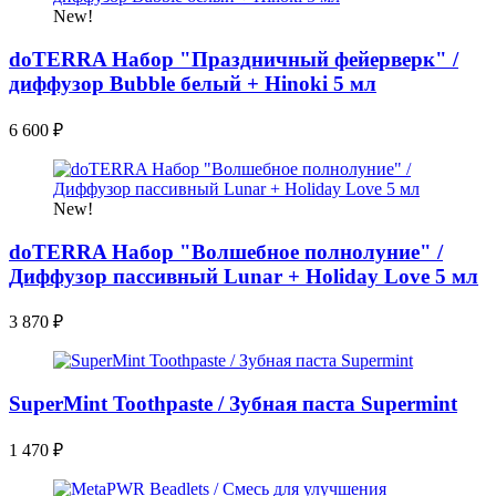
New!
doTERRA Набор "Праздничный фейерверк" /
диффузор Bubble белый + Hinoki 5 мл
6 600
₽
New!
doTERRA Набор "Волшебное полнолуние" /
Диффузор пассивный Lunar + Holiday Love 5 мл
3 870
₽
SuperMint Toothpaste / Зубная паста Supermint
1 470
₽