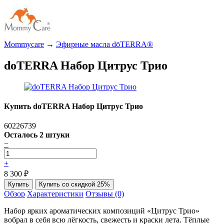
Mommycare
→
Эфирные масла dōTERRA®
doTERRA Набор Цитрус Трио
Купить doTERRA Набор Цитрус Трио
60226739
Осталось 2 штуки
−
+
8 300
₽
Обзор
Характеристики
Отзывы (0)
Набор ярких ароматических композиций «Цитрус Трио»
вобрал в себя всю лёгкость, свежесть и краски лета. Тёплые