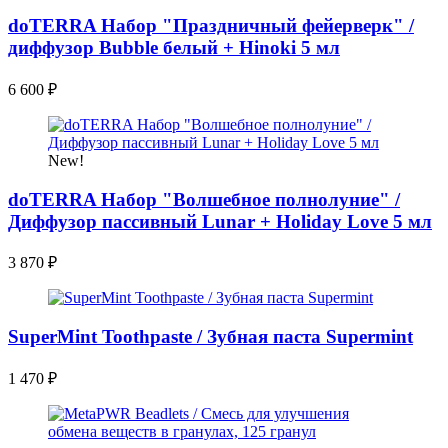
doTERRA Набор "Праздничный фейерверк" /
диффузор Bubble белый + Hinoki 5 мл
6 600
₽
New!
doTERRA Набор "Волшебное полнолуние" /
Диффузор пассивный Lunar + Holiday Love 5 мл
3 870
₽
SuperMint Toothpaste / Зубная паста Supermint
1 470
₽