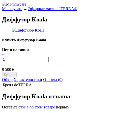
Mommycare
→
Эфирные масла dōTERRA®
Диффузор Koala
Купить Диффузор Koala
Нет в наличии
−
+
9 500
₽
Обзор
Характеристики
Отзывы (0)
Бренд
doTERRA
Диффузор Koala отзывы
Оставьте
отзыв об этом товаре
первым!