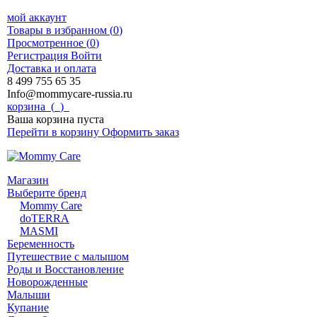
мой аккаунт
Товары в избранном (
0
)
Просмотренное (
0
)
Регистрация
Войти
Доставка и оплата
8 499 755 65 35
Info@mommycare-russia.ru
корзина (
0
)
Ваша корзина пуста
Перейти в корзину
Оформить заказ
Магазин
Выберите бренд
Mommy Care
doTERRA
MASMI
Беременность
Путешествие с малышом
Роды и Восстановление
Новорожденные
Малыши
Купание