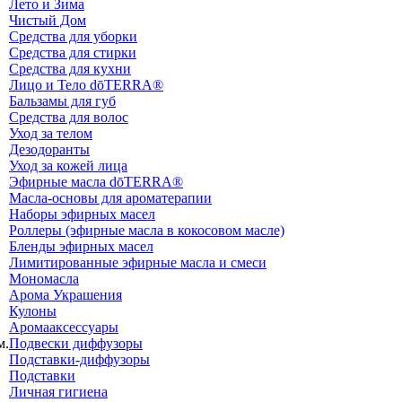
Лето и Зима
Чистый Дом
Средства для уборки
Средства для стирки
Средства для кухни
Лицо и Тело dōTERRA®
Бальзамы для губ
Средства для волос
Уход за телом
Дезодоранты
Уход за кожей лица
Эфирные масла dōTERRA®
Масла-основы для ароматерапии
Наборы эфирных масел
Роллеры (эфирные масла в кокосовом масле)
Бленды эфирных масел
Лимитированные эфирные масла и смеси
Мономасла
Арома Украшения
Кулоны
Аромааксессуары
м.
Подвески диффузоры
Подставки-диффузоры
Подставки
Личная гигиена