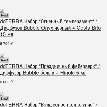
New!
doTERRA Набор "Огненный темперамент" /
Диффузор Bubble Onyx чёрный + Costa Brio
15 мл
8 700
₽
New!
doTERRA Набор "Праздничный фейерверк" /
диффузор Bubble белый + Hinoki 5 мл
6 600
₽
New!
doTERRA Набор "Волшебное полнолуние" /